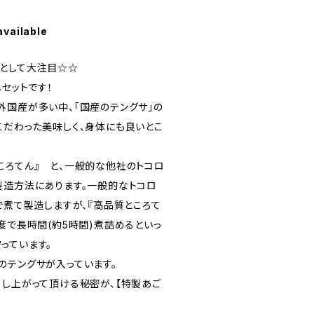
available
として大注目☆☆
しセットです！
外国産が多い中、「国産のテングサ」の
こだわった美味しく、身体にも良いとこ
ころてん』 と、一般的な他社のトコロ
製造方法にあります。一般的なトコロ
で煮て製造しますが、『高品質ところて
度で長時間(約5時間)煮詰めるといっ
っています。
のテングサが入っています。
召し上がって頂ける秘密が、【特製あご