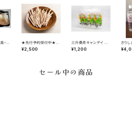
高・
★先行予約受付中★【2
三升桑茶キャンデイ 70
きりし
ん【国
026年産鹿児島県産さ
g入✕4袋・ノンシュガー
30本
¥2,500
¥1,200
¥4,
%使用】
つまいも100％】手作り
【鹿児島県産有機茶葉
芋かりんとう10袋セット
使用】【送料無料】
（白糖5袋・黒糖5袋）｜
松永製菓｜サクサク食
セール中の商品
感・お茶菓子・贈り物に
も