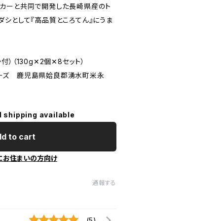
カーと共同で開発した長崎県産のト
ダシとして『高品質ところてん』にうま
）（130g✕2個✕8セット）
ーズ 鹿児島県姶良郡湧水町米永
l shipping available
d to cart
にお住まいの方向け
通報する
(5)