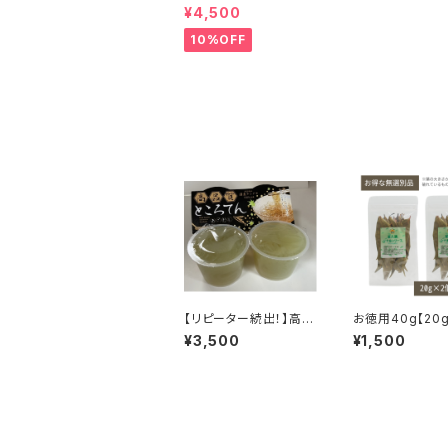
膳たんかん果汁（180ml
¥4,500
✕12本）
10%OFF
【リピーター続出！】高・
お徳用40g【20g
品・質 ところてん【国
個】屋久島産シナ
¥3,500
¥1,500
産テングサ100%使用】
ーフ【送料無料】
130g✕16個入
ーフ シナモン 国
ー スパイス 業