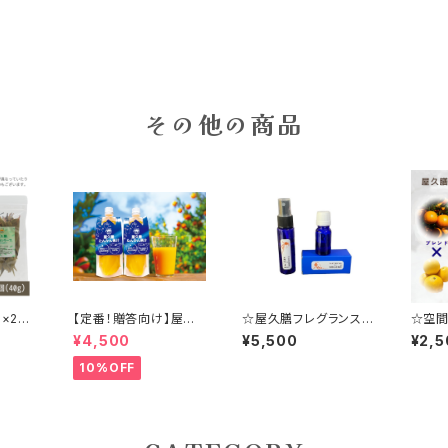
その他の商品
×2
【定番！贈答向け】屋久
☆屋久膳フレグランス
☆空
モンリ
膳たんかん果汁（180ml
☆【たんかん100%精油
＜屋
¥4,500
¥5,500
¥2,5
ベイリ
✕12本）
（10ml✖１本）・空間芳
ススプ
産 カレ
香スプレー（30ml✕１
１本）
10%OFF
務用
本）】※期間限定送料無
料※