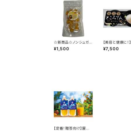
☆新商品☆ノンシュガ
【美容と健康に！】
ーキャンディ（４種類）
品・質 ところて
¥1,500
¥7,500
【たんかん・有機桑茶・玄
産テングサ100
米・ミネラル岩塩】
130g✕40個入
【定番！贈答向け】屋久