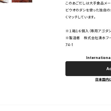
このあごだしは大手食品メー
ビウオのダシを使った独自の
くマッチしています。
※１箱１６個入（専用アゴダシ付
※製造者 株式会社湧水フ
74-1
Internationa
Ad
日本国内