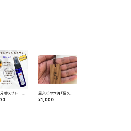
間芳香スプレー☆
屋久杉の木片「屋久杉
久膳フレグラン
千年の記憶」ホルダー
00
¥1,000
レー＞（30ml✖
【送料無料】