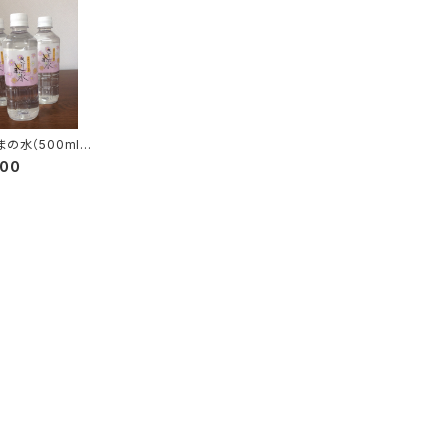
まの水（500ml×
入）
000