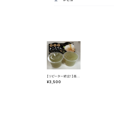
【リピーター続出！】高・
品・質 ところてん【国
¥3,500
産テングサ100%使用】
130g✕16個入