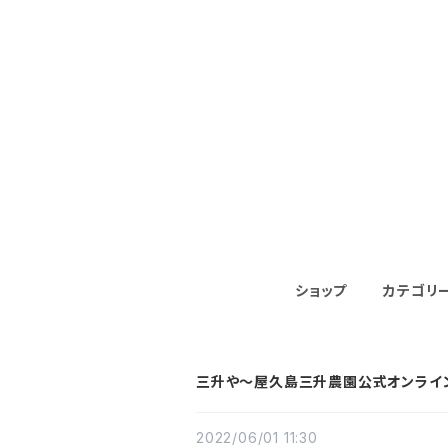
ショップ
カテゴリ
三升や～屋久島三升農園公式オンライ
2022/06/01 11:30