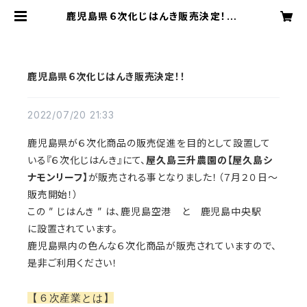
鹿児島県６次化じはんき販売決定！！ |
三升や【三升アグリクリエイト株式会
社】
鹿児島県６次化じはんき販売決定！！
2022/07/20 21:33
鹿児島県が６次化商品の販売促進を目的として設置して
いる『６次化じはんき』にて、
屋久島三升農園の【屋久島シ
ナモンリーフ】
が販売される事となりました！（７月２０日～
販売開始！）
この ” じはんき ” は、鹿児島空港 と 鹿児島中央駅
に設置されています。
鹿児島県内の色んな６次化商品が販売されていますので、
是非ご利用ください！
【６次産業とは】