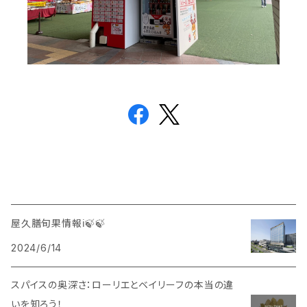
屋久膳旬果情報ℹ️🍃🍃
2024/6/14
スパイスの奥深さ：ローリエとベイリーフの本当の違
いを知ろう！